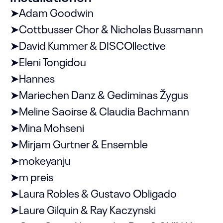
➤Adam Goodwin
➤Cottbusser Chor & Nicholas Bussmann
➤David Kummer & DISCOllective
➤Eleni Tongidou
➤Hannes
➤Mariechen Danz & Gediminas Žygus
➤Meline Saoirse & Claudia Bachmann
➤Mina Mohseni
➤Mirjam Gurtner & Ensemble
➤mokeyanju
➤m preis
➤Laura Robles & Gustavo Obligado
➤Laure Gilquin & Ray Kaczynski